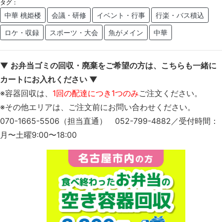
タグ：
中華 桃姫楼
会議・研修
イベント・行事
行楽・バス積込
ロケ・収録
スポーツ・大会
魚がメイン
中華
▼ お弁当ゴミの回収・廃棄をご希望の方は、こちらも一緒に
カートにお入れください ▼
※容器回収は、
1回の配達につき1つのみ
ご注文ください。
※その他エリアは、ご注文前にお問い合わせください。
070-1665-5506（担当直通） 052-799-4882／受付時間：
月〜土曜9:00〜18:00