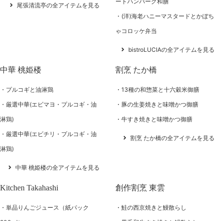
ートハンバーグ和膳
尾張清流亭の全アイテムを見る
(洋)海老ハニーマスタードとかぼち
ゃコロッケ弁当
bistroLUCIAの全アイテムを見る
中華 桃姫楼
割烹 たか橋
プルコギと油淋鶏
13種の和惣菜と十六穀米御膳
厳選中華(エビマヨ・プルコギ・油
豚の生姜焼きと味噌かつ御膳
淋鶏)
牛すき焼きと味噌かつ御膳
厳選中華(エビチリ・プルコギ・油
割烹 たか橋の全アイテムを見る
淋鶏)
中華 桃姫楼の全アイテムを見る
Kitchen Takahashi
創作割烹 東雲
単品りんごジュース（紙パック
鮭の西京焼きと鰻散らし