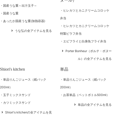
ヌール）
国産うな重～出汁玉子～
ヒレカツとカニクリームコロッケ
国産うな重
弁当
あったか国産うな重(加熱容器)
ヒレカツとカニクリームコロッケ
うな弘の全アイテムを見る
特製ピラフ弁当
エビフライと白身魚フライ弁当
Porter Bonheur（ポルテ・ボヌー
ル）の全アイテムを見る
Shiori's kitchen
単品
単品りんごジュース（紙パック
単品りんごジュース（紙パック
200ml）
200ml）
玉子ミックスサンド
お茶単品（ペットボトル500ml）
カツミックスサンド
単品の全アイテムを見る
Shiori's kitchenの全アイテムを見