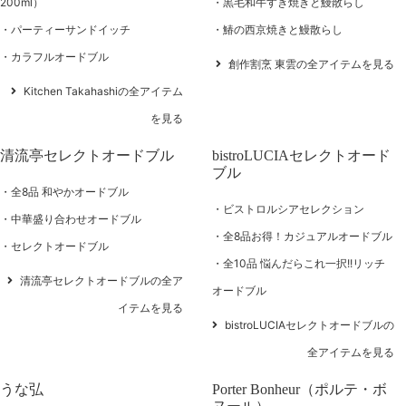
200ml）
黒毛和牛すき焼きと鰻散らし
パーティーサンドイッチ
鰆の西京焼きと鰻散らし
カラフルオードブル
創作割烹 東雲の全アイテムを見る
Kitchen Takahashiの全アイテム
を見る
清流亭セレクトオードブル
bistroLUCIAセレクトオード
ブル
全8品 和やかオードブル
ビストロルシアセレクション
中華盛り合わせオードブル
全8品お得！カジュアルオードブル
セレクトオードブル
全10品 悩んだらこれ一択!!リッチ
清流亭セレクトオードブルの全ア
オードブル
イテムを見る
bistroLUCIAセレクトオードブルの
全アイテムを見る
うな弘
Porter Bonheur（ポルテ・ボ