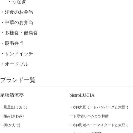
うなぎ
洋食のお弁当
中華のお弁当
多様食・健康食
慶弔弁当
サンドイッチ
オードブル
ブランド一覧
尾張清流亭
bistroLUCIA
鳳凰(ほうおう)
(洋)大豆ミートハンバーグと大豆ミ
極み(きわみ)
ート厚切りハムカツ和膳
楓(かえで)
(洋)海老ハニーマスタードと大豆ミ