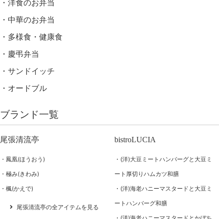
洋食のお弁当
中華のお弁当
多様食・健康食
慶弔弁当
サンドイッチ
オードブル
ブランド一覧
尾張清流亭
bistroLUCIA
鳳凰(ほうおう)
(洋)大豆ミートハンバーグと大豆ミ
極み(きわみ)
ート厚切りハムカツ和膳
楓(かえで)
(洋)海老ハニーマスタードと大豆ミ
ートハンバーグ和膳
尾張清流亭の全アイテムを見る
(洋)海老ハニーマスタードとかぼち