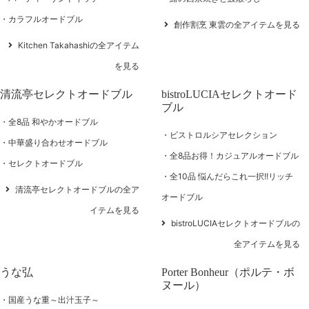
カラフルオードブル
創作割烹 東雲の全アイテムを見る
Kitchen Takahashiの全アイテム
を見る
清流亭セレクトオードブル
bistroLUCIAセレクトオード
ブル
全8品 和やかオードブル
ビストロルシアセレクション
中華盛り合わせオードブル
全8品お得！カジュアルオードブル
セレクトオードブル
全10品 悩んだらこれ一択!!リッチ
清流亭セレクトオードブルの全ア
オードブル
イテムを見る
bistroLUCIAセレクトオードブルの
全アイテムを見る
うな弘
Porter Bonheur（ポルテ・ボ
ヌール）
国産うな重～出汁玉子～