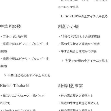
ゃコロッケ弁当
bistroLUCIAの全アイテムを見る
中華 桃姫楼
割烹 たか橋
プルコギと油淋鶏
13種の和惣菜と十六穀米御膳
厳選中華(エビマヨ・プルコギ・油
豚の生姜焼きと味噌かつ御膳
淋鶏)
牛すき焼きと味噌かつ御膳
厳選中華(エビチリ・プルコギ・油
割烹 たか橋の全アイテムを見る
淋鶏)
中華 桃姫楼の全アイテムを見る
Kitchen Takahashi
創作割烹 東雲
単品りんごジュース（紙パック
鮭の西京焼きと鰻散らし
200ml）
黒毛和牛すき焼きと鰻散らし
パーティーサンドイッチ
鰆の西京焼きと鰻散らし