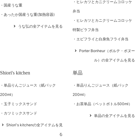
ヒレカツとカニクリームコロッケ
国産うな重
弁当
あったか国産うな重(加熱容器)
ヒレカツとカニクリームコロッケ
うな弘の全アイテムを見る
特製ピラフ弁当
エビフライと白身魚フライ弁当
Porter Bonheur（ポルテ・ボヌー
ル）の全アイテムを見る
Shiori's kitchen
単品
単品りんごジュース（紙パック
単品りんごジュース（紙パック
200ml）
200ml）
玉子ミックスサンド
お茶単品（ペットボトル500ml）
カツミックスサンド
単品の全アイテムを見る
Shiori's kitchenの全アイテムを見
る