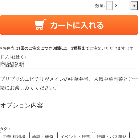
数量:
-
+
※お弁当は
1回のご注文につき3個以上・3種類まで
ご注文いただけます（オー
ドブルは除く）
商品説明
プリプリのエビチリがメインの中華弁当。人気中華副菜とご一
緒にお楽しみくください。
オプション内容
タグ：
中華 桃姫楼
会議・研修
イベント・行事
行楽・バス積込