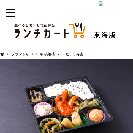
ブランド名
中華 桃姫楼
エビチリ弁当