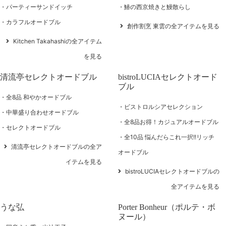
パーティーサンドイッチ
鰆の西京焼きと鰻散らし
カラフルオードブル
創作割烹 東雲の全アイテムを見る
Kitchen Takahashiの全アイテム
を見る
清流亭セレクトオードブル
bistroLUCIAセレクトオード
ブル
全8品 和やかオードブル
ビストロルシアセレクション
中華盛り合わせオードブル
全8品お得！カジュアルオードブル
セレクトオードブル
全10品 悩んだらこれ一択!!リッチ
清流亭セレクトオードブルの全ア
オードブル
イテムを見る
bistroLUCIAセレクトオードブルの
全アイテムを見る
うな弘
Porter Bonheur（ポルテ・ボ
ヌール）