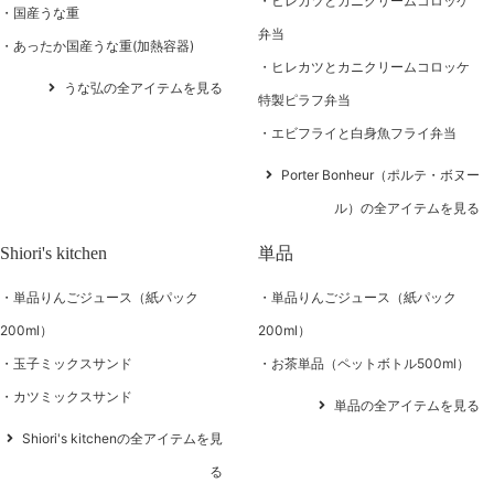
ヒレカツとカニクリームコロッケ
国産うな重
弁当
あったか国産うな重(加熱容器)
ヒレカツとカニクリームコロッケ
うな弘の全アイテムを見る
特製ピラフ弁当
エビフライと白身魚フライ弁当
Porter Bonheur（ポルテ・ボヌー
ル）の全アイテムを見る
Shiori's kitchen
単品
単品りんごジュース（紙パック
単品りんごジュース（紙パック
200ml）
200ml）
玉子ミックスサンド
お茶単品（ペットボトル500ml）
カツミックスサンド
単品の全アイテムを見る
Shiori's kitchenの全アイテムを見
る