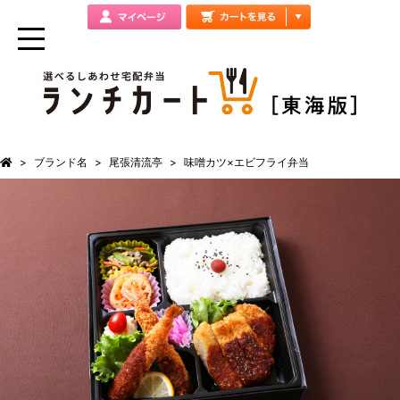
ブランド名
尾張清流亭
味噌カツ×エビフライ弁当