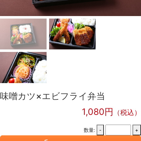
味噌カツ×エビフライ弁当
1,080円
（税込）
数量:
-
+