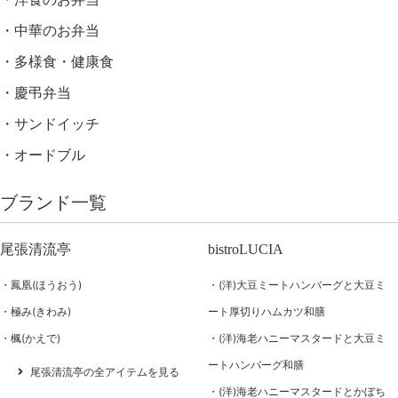
中華のお弁当
多様食・健康食
慶弔弁当
サンドイッチ
オードブル
ブランド一覧
尾張清流亭
bistroLUCIA
鳳凰(ほうおう)
(洋)大豆ミートハンバーグと大豆ミ
極み(きわみ)
ート厚切りハムカツ和膳
楓(かえで)
(洋)海老ハニーマスタードと大豆ミ
ートハンバーグ和膳
尾張清流亭の全アイテムを見る
(洋)海老ハニーマスタードとかぼち