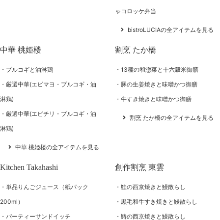
ゃコロッケ弁当
bistroLUCIAの全アイテムを見る
中華 桃姫楼
割烹 たか橋
プルコギと油淋鶏
13種の和惣菜と十六穀米御膳
厳選中華(エビマヨ・プルコギ・油
豚の生姜焼きと味噌かつ御膳
淋鶏)
牛すき焼きと味噌かつ御膳
厳選中華(エビチリ・プルコギ・油
割烹 たか橋の全アイテムを見る
淋鶏)
中華 桃姫楼の全アイテムを見る
Kitchen Takahashi
創作割烹 東雲
単品りんごジュース（紙パック
鮭の西京焼きと鰻散らし
200ml）
黒毛和牛すき焼きと鰻散らし
パーティーサンドイッチ
鰆の西京焼きと鰻散らし