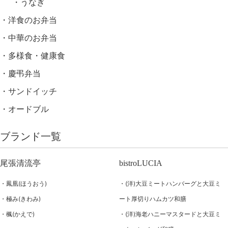
うなぎ
洋食のお弁当
中華のお弁当
多様食・健康食
慶弔弁当
サンドイッチ
オードブル
ブランド一覧
尾張清流亭
bistroLUCIA
鳳凰(ほうおう)
(洋)大豆ミートハンバーグと大豆ミ
極み(きわみ)
ート厚切りハムカツ和膳
楓(かえで)
(洋)海老ハニーマスタードと大豆ミ