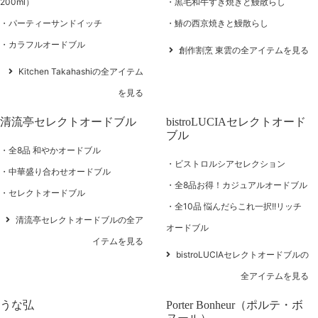
200ml）
黒毛和牛すき焼きと鰻散らし
パーティーサンドイッチ
鰆の西京焼きと鰻散らし
カラフルオードブル
創作割烹 東雲の全アイテムを見る
Kitchen Takahashiの全アイテム
を見る
清流亭セレクトオードブル
bistroLUCIAセレクトオード
ブル
全8品 和やかオードブル
ビストロルシアセレクション
中華盛り合わせオードブル
全8品お得！カジュアルオードブル
セレクトオードブル
全10品 悩んだらこれ一択!!リッチ
清流亭セレクトオードブルの全ア
オードブル
イテムを見る
bistroLUCIAセレクトオードブルの
全アイテムを見る
うな弘
Porter Bonheur（ポルテ・ボ