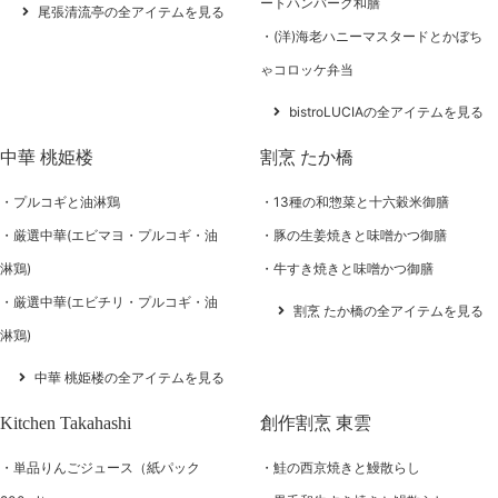
ートハンバーグ和膳
尾張清流亭の全アイテムを見る
(洋)海老ハニーマスタードとかぼち
ゃコロッケ弁当
bistroLUCIAの全アイテムを見る
中華 桃姫楼
割烹 たか橋
プルコギと油淋鶏
13種の和惣菜と十六穀米御膳
厳選中華(エビマヨ・プルコギ・油
豚の生姜焼きと味噌かつ御膳
淋鶏)
牛すき焼きと味噌かつ御膳
厳選中華(エビチリ・プルコギ・油
割烹 たか橋の全アイテムを見る
淋鶏)
中華 桃姫楼の全アイテムを見る
Kitchen Takahashi
創作割烹 東雲
単品りんごジュース（紙パック
鮭の西京焼きと鰻散らし