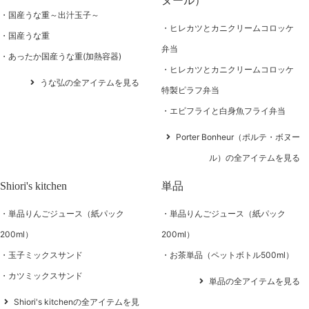
ヌール）
国産うな重～出汁玉子～
ヒレカツとカニクリームコロッケ
国産うな重
弁当
あったか国産うな重(加熱容器)
ヒレカツとカニクリームコロッケ
うな弘の全アイテムを見る
特製ピラフ弁当
エビフライと白身魚フライ弁当
Porter Bonheur（ポルテ・ボヌー
ル）の全アイテムを見る
Shiori's kitchen
単品
単品りんごジュース（紙パック
単品りんごジュース（紙パック
200ml）
200ml）
玉子ミックスサンド
お茶単品（ペットボトル500ml）
カツミックスサンド
単品の全アイテムを見る
Shiori's kitchenの全アイテムを見