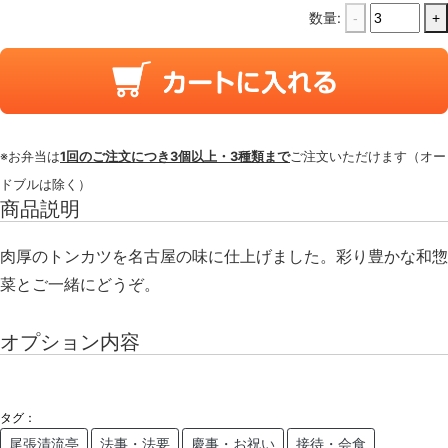
数量:
-
+
※お弁当は
1回のご注文につき3個以上・3種類まで
ご注文いただけます（オー
ドブルは除く）
商品説明
肉厚のトンカツを名古屋の味に仕上げました。彩り豊かな和惣
菜とご一緒にどうぞ。
オプション内容
タグ：
尾張清流亭
法事・法要
慶事・お祝い
接待・会食