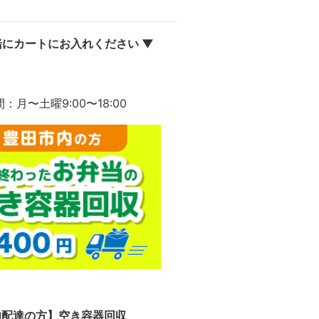
にカートにお入れください ▼
間：月〜土曜9:00〜18:00
内配達の方】空き容器回収