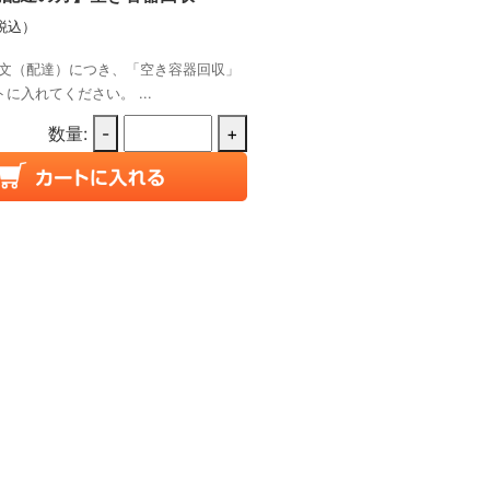
税込）
文（配達）につき、「空き容器回収」
に入れてください。 ...
数量:
-
+