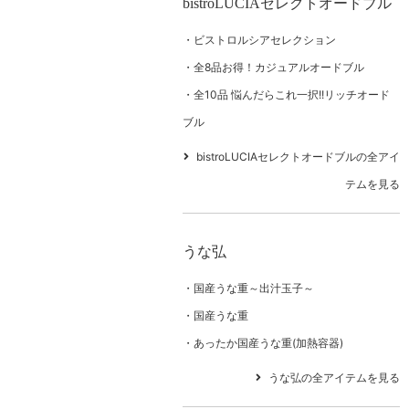
bistroLUCIAセレクトオードブル
ビストロルシアセレクション
全8品お得！カジュアルオードブル
全10品 悩んだらこれ一択!!リッチオード
ブル
bistroLUCIAセレクトオードブルの全アイ
テムを見る
うな弘
国産うな重～出汁玉子～
国産うな重
あったか国産うな重(加熱容器)
うな弘の全アイテムを見る