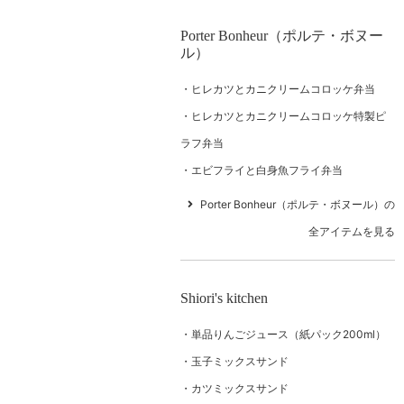
Porter Bonheur（ポルテ・ボヌー
ル）
ヒレカツとカニクリームコロッケ弁当
ヒレカツとカニクリームコロッケ特製ピ
ラフ弁当
エビフライと白身魚フライ弁当
Porter Bonheur（ポルテ・ボヌール）の
全アイテムを見る
Shiori's kitchen
単品りんごジュース（紙パック200ml）
玉子ミックスサンド
カツミックスサンド