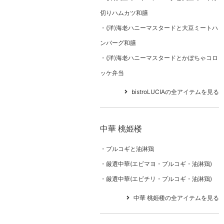
切りハムカツ和膳
(洋)海老ハニーマスタードと大豆ミートハ
ンバーグ和膳
(洋)海老ハニーマスタードとかぼちゃコロ
ッケ弁当
bistroLUCIAの全アイテムを見る
中華 桃姫楼
プルコギと油淋鶏
厳選中華(エビマヨ・プルコギ・油淋鶏)
厳選中華(エビチリ・プルコギ・油淋鶏)
中華 桃姫楼の全アイテムを見る