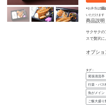
※お弁当は
1回
いただけます
商品説明
サクサクの
スで贅沢に
オプショ
タグ：
尾張清流亭
行楽・バス
魚がメイン
ご飯大盛り