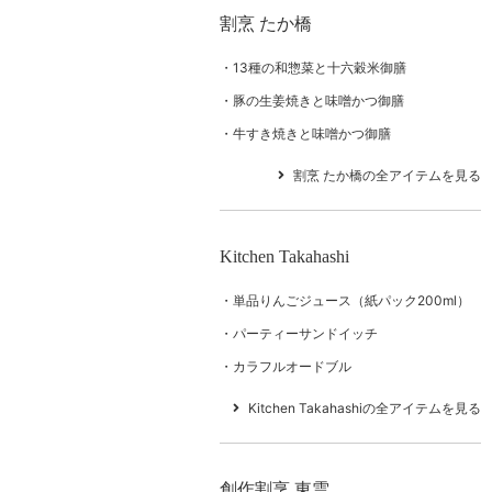
割烹 たか橋
13種の和惣菜と十六穀米御膳
豚の生姜焼きと味噌かつ御膳
牛すき焼きと味噌かつ御膳
割烹 たか橋の全アイテムを見る
Kitchen Takahashi
単品りんごジュース（紙パック200ml）
パーティーサンドイッチ
カラフルオードブル
Kitchen Takahashiの全アイテムを見る
創作割烹 東雲