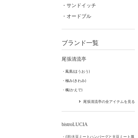
サンドイッチ
オードブル
ブランド一覧
尾張清流亭
鳳凰(ほうおう)
極み(きわみ)
楓(かえで)
尾張清流亭の全アイテムを見る
bistroLUCIA
(洋)大豆ミートハンバーグと大豆ミート厚