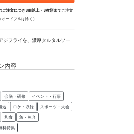
のご注文につき3個以上・3種類まで
ご注文
（オードブルは除く）
アジフライを、濃厚タルタルソー
。
ン内容
会議・研修
イベント・行事
積込
ロケ・収録
スポーツ・大会
和食
魚・魚介
無料特集