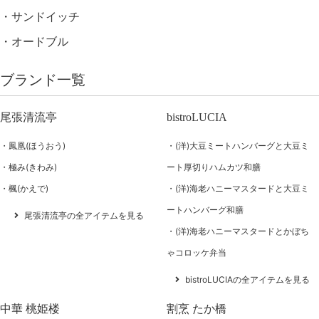
サンドイッチ
オードブル
ブランド一覧
尾張清流亭
bistroLUCIA
鳳凰(ほうおう)
(洋)大豆ミートハンバーグと大豆ミ
極み(きわみ)
ート厚切りハムカツ和膳
楓(かえで)
(洋)海老ハニーマスタードと大豆ミ
ートハンバーグ和膳
尾張清流亭の全アイテムを見る
(洋)海老ハニーマスタードとかぼち
ゃコロッケ弁当
bistroLUCIAの全アイテムを見る
中華 桃姫楼
割烹 たか橋