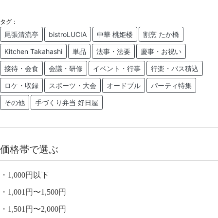
タグ：
尾張清流亭
bistroLUCIA
中華 桃姫楼
割烹 たか橋
Kitchen Takahashi
単品
法事・法要
慶事・お祝い
接待・会食
会議・研修
イベント・行事
行楽・バス積込
ロケ・収録
スポーツ・大会
オードブル
パーティ特集
その他
手づくり弁当 好日屋
価格帯で選ぶ
1,000円以下
1,001円〜1,500円
1,501円〜2,000円