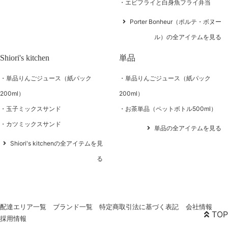
エビフライと白身魚フライ弁当
Porter Bonheur（ポルテ・ボヌー
ル）の全アイテムを見る
Shiori's kitchen
単品
単品りんごジュース（紙パック
単品りんごジュース（紙パック
200ml）
200ml）
玉子ミックスサンド
お茶単品（ペットボトル500ml）
カツミックスサンド
単品の全アイテムを見る
Shiori's kitchenの全アイテムを見
る
配達エリア一覧
ブランド一覧
特定商取引法に基づく表記
会社情報
TOP
採用情報