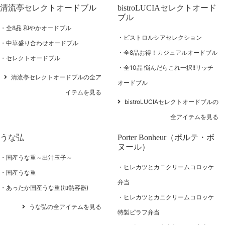
清流亭セレクトオードブル
bistroLUCIAセレクトオード
ブル
全8品 和やかオードブル
ビストロルシアセレクション
中華盛り合わせオードブル
全8品お得！カジュアルオードブル
セレクトオードブル
全10品 悩んだらこれ一択!!リッチ
清流亭セレクトオードブルの全ア
オードブル
イテムを見る
bistroLUCIAセレクトオードブルの
全アイテムを見る
うな弘
Porter Bonheur（ポルテ・ボ
ヌール）
国産うな重～出汁玉子～
ヒレカツとカニクリームコロッケ
国産うな重
弁当
あったか国産うな重(加熱容器)
ヒレカツとカニクリームコロッケ
うな弘の全アイテムを見る
特製ピラフ弁当