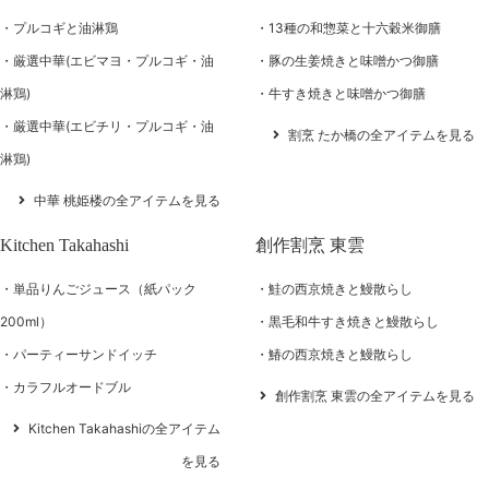
プルコギと油淋鶏
13種の和惣菜と十六穀米御膳
厳選中華(エビマヨ・プルコギ・油
豚の生姜焼きと味噌かつ御膳
淋鶏)
牛すき焼きと味噌かつ御膳
厳選中華(エビチリ・プルコギ・油
割烹 たか橋の全アイテムを見る
淋鶏)
中華 桃姫楼の全アイテムを見る
Kitchen Takahashi
創作割烹 東雲
単品りんごジュース（紙パック
鮭の西京焼きと鰻散らし
200ml）
黒毛和牛すき焼きと鰻散らし
パーティーサンドイッチ
鰆の西京焼きと鰻散らし
カラフルオードブル
創作割烹 東雲の全アイテムを見る
Kitchen Takahashiの全アイテム
を見る